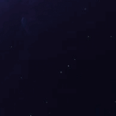
质量发展汇聚强大精神动力。
“雷锋”故事接续传承，“我为群众办实事”实践活动的风