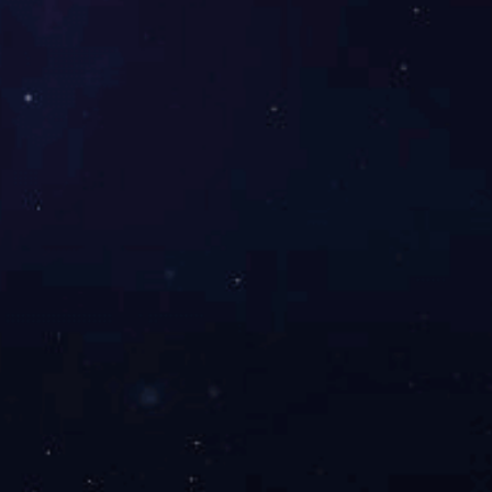
返回列表
 / 传真：0472-6962968 / 邮编：014030
号