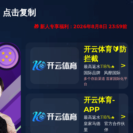
服务热线：0472-6962770
设
研发技术
产品中心
客户反馈
足球五大联
赛官方直播
咨询热线
在线留言
平台
返回顶部